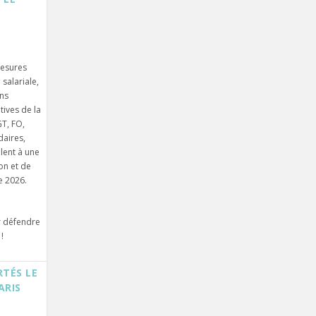
6
mesures
salariale,
ons
tives de la
T, FO,
daires,
lent à une
on et de
e 2026.
r défendre
!
RTÉS LE
ARIS