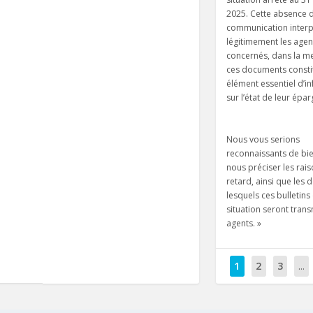
2025. Cette absence 
communication interp
légitimement les agen
concernés, dans la m
ces documents consti
élément essentiel d’i
sur l’état de leur épar
Nous vous serions
reconnaissants de bie
nous préciser les rai
retard, ainsi que les 
lesquels ces bulletins
situation seront tran
agents. »
1
2
3
...