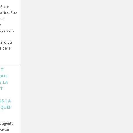
 Place
belins, Rue
nt-
,
ace de la
vard du
e de la
T:
QUE
E LA
NT
NS LA
IQUE!
s agents
ouvoir