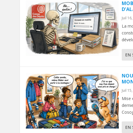
MOBI
D’AL
Juil 16
La mob
const
dévelo
EN 
NOU
MON
Juil 15
Mise 
dernie
Cosog 
EN 