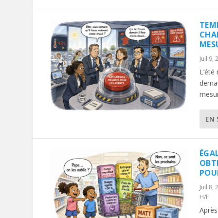
TEM
CHA
MES
Juil 9,
L’été
deman
mesur
EN 
ÉGAL
OBT
POU
Juil 8,
H/F
Après