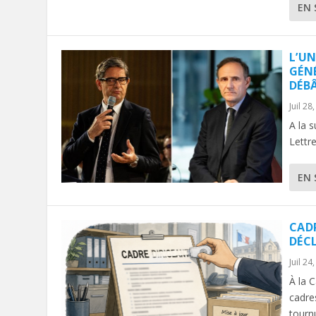
EN 
L’UN
GÉN
DÉB
Juil 28
A la s
Lettre
EN 
CADR
DÉC
Juil 24
À la 
cadre
tournu