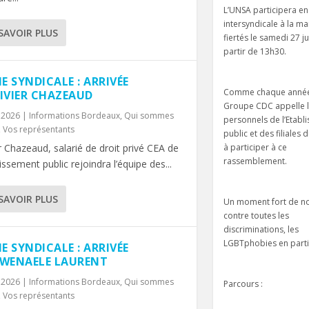
L’UNSA participera en
intersyndicale à la m
SAVOIR PLUS
fiertés le samedi 27 j
partir de 13h30.
IE SYNDICALE : ARRIVÉE
Comme chaque année
LIVIER CHAZEAUD
Groupe CDC appelle 
, 2026
|
Informations Bordeaux
,
Qui sommes
personnels de l’Etabl
,
Vos représentants
public et des filiales
à participer à ce
r Chazeaud, salarié de droit privé CEA de
rassemblement.
lissement public rejoindra l’équipe des...
SAVOIR PLUS
Un moment fort de not
contre toutes les
discriminations, les
LGBTphobies en partic
IE SYNDICALE : ARRIVÉE
GWENAELE LAURENT
, 2026
|
Informations Bordeaux
,
Qui sommes
Parcours :
,
Vos représentants