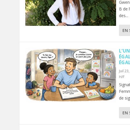
Gwena
B de l
des...
EN 
L’U
ÉGA
ÉGA
Juil 23
H/F
Signat
Femme
de sig
EN 