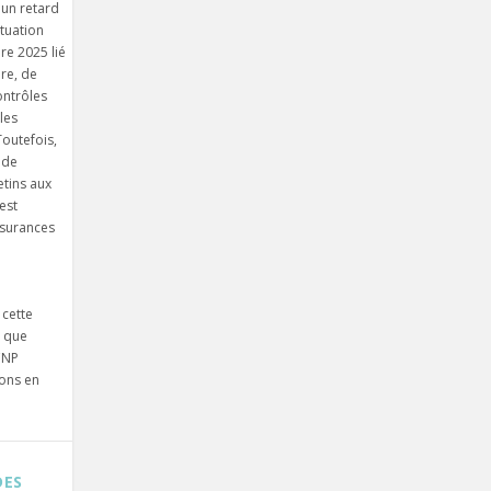
 un retard
ituation
re 2025 lié
re, de
ontrôles
les
outefois,
 de
etins aux
est
surances
cette
e que
CNP
ions en
E
DES