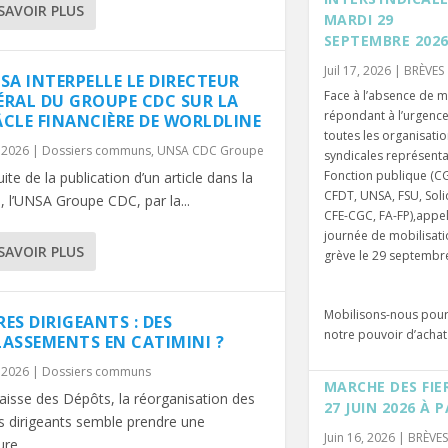
SAVOIR PLUS
MARDI 29
SEPTEMBRE 202
Juil 17, 2026
|
BRÈVES
SA INTERPELLE LE DIRECTEUR
Face à l’absence de 
ÉRAL DU GROUPE CDC SUR LA
répondant à l’urgence 
ÂCLE FINANCIÈRE DE WORLDLINE
toutes les organisati
, 2026
|
Dossiers communs
,
UNSA CDC Groupe
syndicales représenta
Fonction publique (CG
uite de la publication d’un article dans la
CFDT, UNSA, FSU, Soli
, l’UNSA Groupe CDC, par la...
CFE-CGC, FA-FP),appel
journée de mobilisati
SAVOIR PLUS
grève le 29 septembr
Mobilisons-nous pou
ES DIRIGEANTS : DES
notre pouvoir d’achat 
LASSEMENTS EN CATIMINI ?
, 2026
|
Dossiers communs
MARCHE DES FIE
Caisse des Dépôts, la réorganisation des
27 JUIN 2026 À P
s dirigeants semble prendre une
Juin 16, 2026
|
BRÈVES
re...