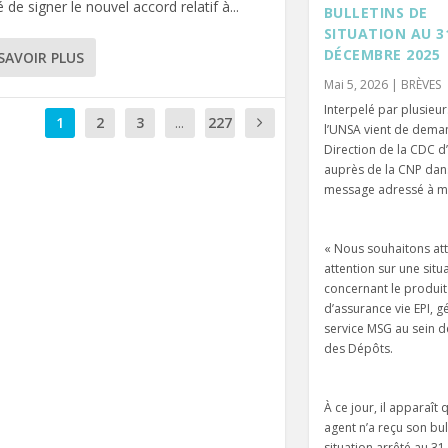
 de signer le nouvel accord relatif à...
BULLETINS DE
SITUATION AU 3
DÉCEMBRE 2025
SAVOIR PLUS
Mai 5, 2026
|
BRÈVES
Interpelé par plusieur
1
2
3
...
227
l’UNSA vient de deman
Direction de la CDC d’
auprès de la CNP dan
message adressé à m
« Nous souhaitons att
attention sur une situ
concernant le produit
d’assurance vie EPI, g
service MSG au sein d
des Dépôts.
À ce jour, il apparaît
agent n’a reçu son bul
situation arrêté au 3