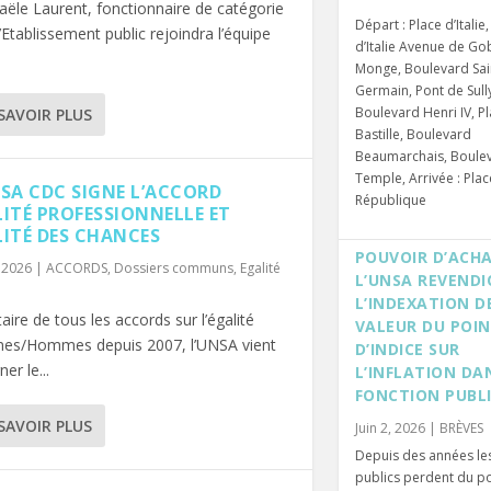
ële Laurent, fonctionnaire de catégorie
Départ : Place d’Italie,
’Etablissement public rejoindra l’équipe
d’Italie Avenue de Go
Monge, Boulevard Sai
Germain, Pont de Sully
Boulevard Henri IV, Pl
SAVOIR PLUS
Bastille, Boulevard
Beaumarchais, Boule
Temple, Arrivée : Plac
NSA CDC SIGNE L’ACCORD
République
LITÉ PROFESSIONNELLE ET
LITÉ DES CHANCES
POUVOIR D’ACHA
, 2026
|
ACCORDS
,
Dossiers communs
,
Egalité
L’UNSA REVENDI
L’INDEXATION D
aire de tous les accords sur l’égalité
VALEUR DU POI
s/Hommes depuis 2007, l’UNSA vient
D’INDICE SUR
ner le...
L’INFLATION DA
FONCTION PUBL
SAVOIR PLUS
Juin 2, 2026
|
BRÈVES
Depuis des années le
publics perdent du p