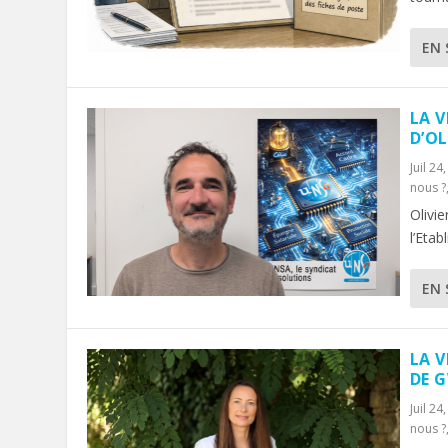
EN 
LA V
D’O
Juil 24
nous ?
Olivie
l’Etab
EN 
LA V
DE 
Juil 24
nous ?