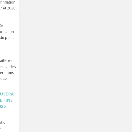
’inflation
7 et 2026).
SA
risation
 du point
illeurs
er sur les
nérations
ique.
FFUSERA
LETINS
25 !
ation
P