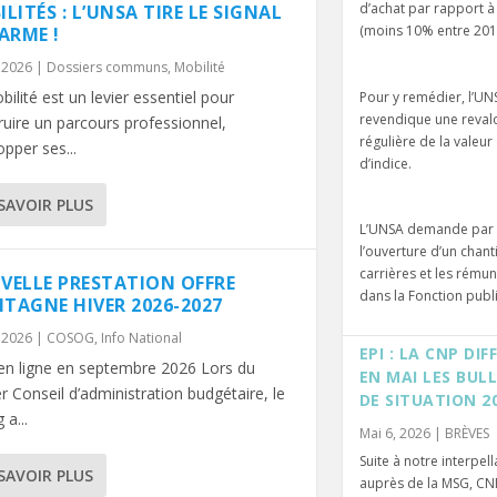
d’achat par rapport à l
LITÉS : L’UNSA TIRE LE SIGNAL
(moins 10% entre 201
ARME !
, 2026
|
Dossiers communs
,
Mobilité
ilité est un levier essentiel pour
Pour y remédier, l’UN
revendique une revalo
ruire un parcours professionnel,
régulière de la valeur
pper ses...
d’indice.
SAVOIR PLUS
L’UNSA demande par a
l’ouverture d’un chanti
carrières et les rému
VELLE PRESTATION OFFRE
dans la Fonction publ
TAGNE HIVER 2026-2027
, 2026
|
COSOG
,
Info National
EPI : LA CNP DI
en ligne en septembre 2026 Lors du
EN MAI LES BUL
r Conseil d’administration budgétaire, le
DE SITUATION 20
a...
Mai 6, 2026
|
BRÈVES
Suite à notre interpell
SAVOIR PLUS
auprès de la MSG, CN