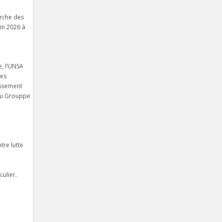
arche des
uin 2026 à
, l’UNSA
les
issement
 du Grouppe
re lutte
ulier.