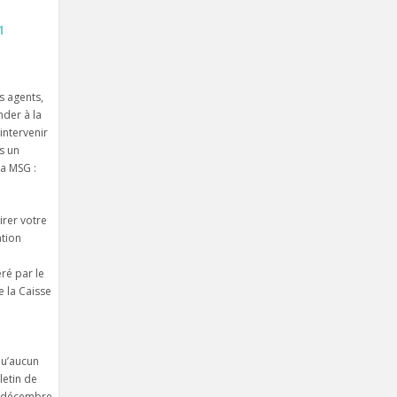
1
s agents,
der à la
intervenir
s un
a MSG :
irer votre
ation
éré par le
e la Caisse
 qu’aucun
letin de
1 décembre