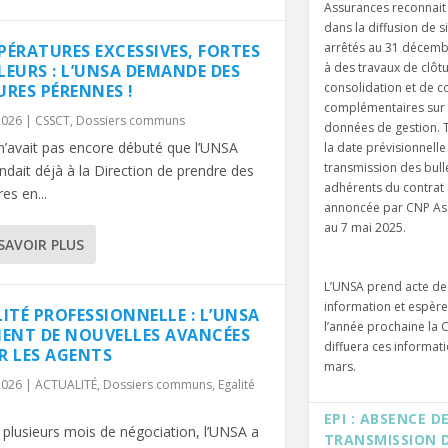
Assurances reconnait
dans la diffusion de s
arrêtés au 31 décemb
PÉRATURES EXCESSIVES, FORTES
à des travaux de clôtu
LEURS : L’UNSA DEMANDE DES
consolidation et de c
URES PÉRENNES !
complémentaires sur 
 2026
|
CSSCT
,
Dossiers communs
données de gestion. T
 n’avait pas encore débuté que l’UNSA
la date prévisionnelle
transmission des bull
dait déjà à la Direction de prendre des
adhérents du contrat 
es en...
annoncée par CNP As
au 7 mai 2025.
SAVOIR PLUS
L’UNSA prend acte de 
information et espèr
ITÉ PROFESSIONNELLE : L’UNSA
l’année prochaine la 
IENT DE NOUVELLES AVANCÉES
diffuera ces informat
R LES AGENTS
mars.
 2026
|
ACTUALITÉ
,
Dossiers communs
,
Egalité
EPI : ABSENCE D
 plusieurs mois de négociation, l’UNSA a
TRANSMISSION 