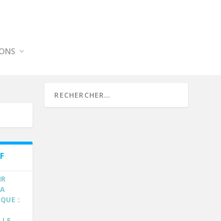
IONS
F
IR
LA
QUE :
 LE