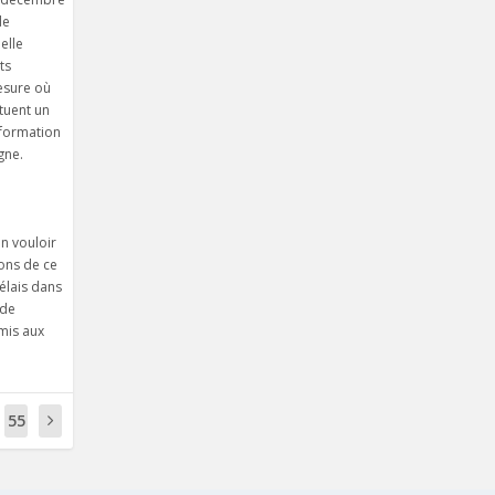
de
elle
ts
esure où
tuent un
nformation
gne.
n vouloir
sons de ce
délais dans
 de
smis aux
55