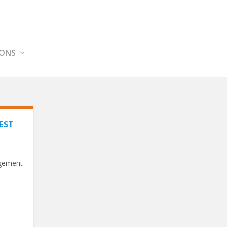
IONS
EST
agement