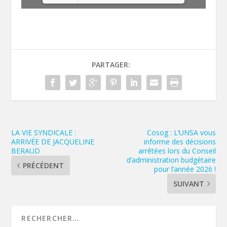
Please wait while flipbook is
DearFlip: Loading PDF 100%
loading. For more related
...
info, FAQs and issues please
refer to
DearFlip WordPress
Flipbook Plugin Help
PARTAGER:
documentation.
LA VIE SYNDICALE :
Cosog : L’UNSA vous
ARRIVÉE DE JACQUELINE
informe des décisions
BERAUD
arrêtées lors du Conseil
d’administration budgétaire
PRÉCÉDENT
pour l’année 2026 !
SUIVANT