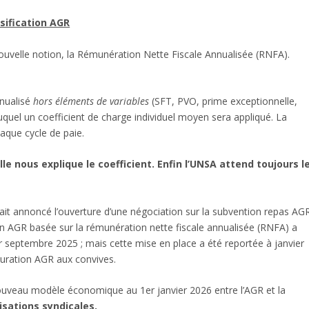
ssification AGR
nouvelle notion, la Rémunération Nette Fiscale Annualisée (RNFA).
nnualisé
hors éléments de variables
(SFT, PVO, prime exceptionnelle,
quel un coefficient de charge individuel moyen sera appliqué. La
haque cycle de paie.
lle nous explique le coefficient. Enfin l’UNSA attend toujours l
vait annoncé l’ouverture d’une négociation sur la subvention repas AGR
tion AGR basée sur la rémunération nette fiscale annualisée (RNFA) a
r
septembre 2025 ; mais cette mise en place a été reportée à janvier
uration AGR aux convives.
 nouveau modèle économique au 1
er
janvier 2026 entre l’AGR et la
isations syndicales.